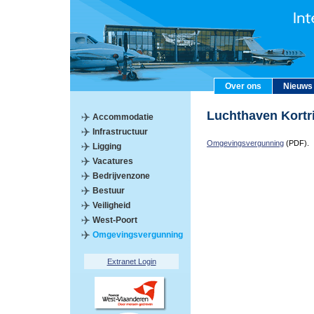
Over ons
Nieuws
Luchthaven Kort
Accommodatie
Infrastructuur
Omgevingsvergunning
(PDF).
Ligging
Vacatures
Bedrijvenzone
Bestuur
Veiligheid
West-Poort
Omgevingsvergunning
Extranet Login