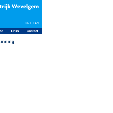
NL
FR EN
bod
Links
Contact
unning