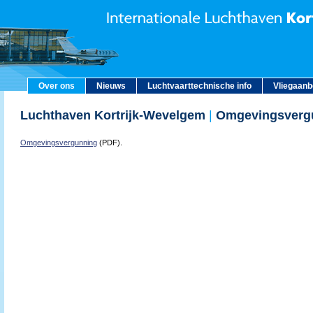
Over ons
Nieuws
Luchtvaarttechnische info
Vliegaan
Luchthaven Kortrijk-Wevelgem
|
Omgevingsverg
Omgevingsvergunning
(PDF).