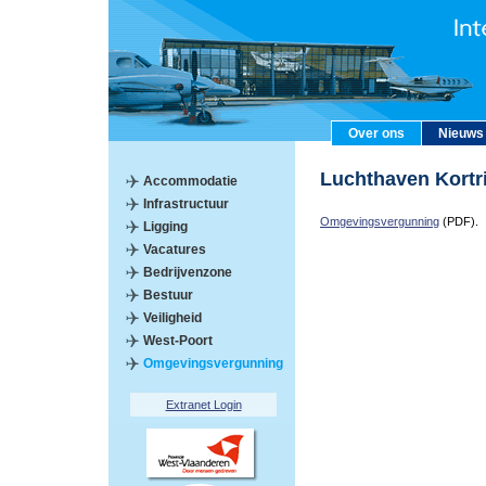
Over ons
Nieuws
Luchthaven Kort
Accommodatie
Infrastructuur
Omgevingsvergunning
(PDF).
Ligging
Vacatures
Bedrijvenzone
Bestuur
Veiligheid
West-Poort
Omgevingsvergunning
Extranet Login