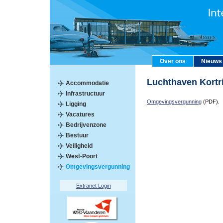
Over ons
Nieuws
Luchthaven Kort
Accommodatie
Infrastructuur
Omgevingsvergunning
(PDF).
Ligging
Vacatures
Bedrijvenzone
Bestuur
Veiligheid
West-Poort
Omgevingsvergunning
Extranet Login