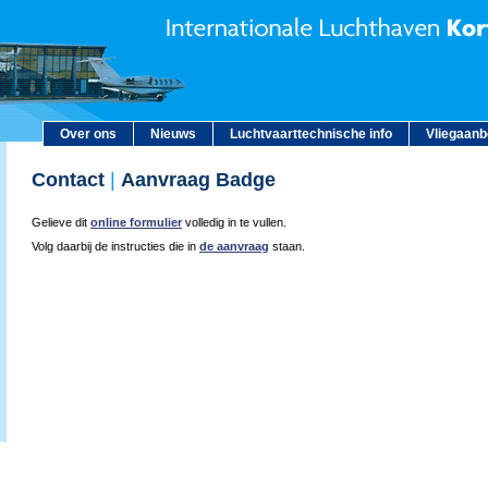
Over ons
Nieuws
Luchtvaarttechnische info
Vliegaan
Contact
|
Aanvraag Badge
Gelieve dit
online formulier
volledig in te vullen.
Volg daarbij de instructies die in
de aanvraag
staan.