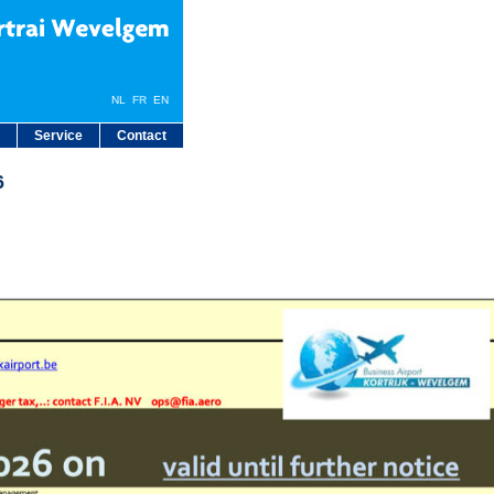
NL
FR
EN
Service
Contact
6