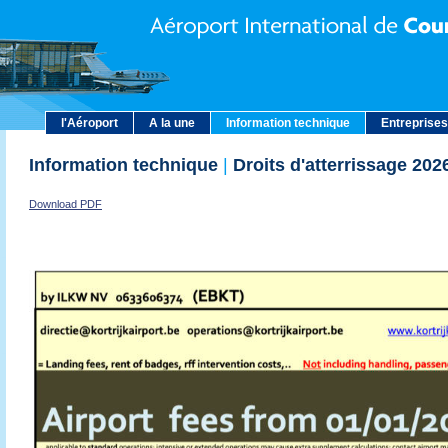
l'Aéroport
A la une
Information technique
Entreprises
Information technique
|
Droits d'atterrissage 202
Download PDF