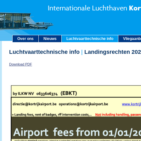
Over ons
Nieuws
Luchtvaarttechnische info
Vliegaan
Luchtvaarttechnische info
|
Landingsrechten 20
Download PDF