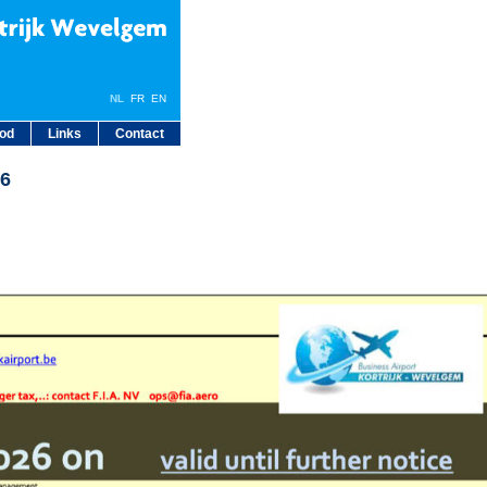
NL
FR
EN
bod
Links
Contact
26