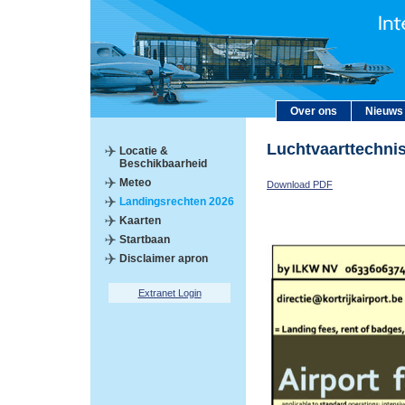
Over ons
Nieuws
Luchtvaarttechni
Locatie &
Beschikbaarheid
Meteo
Download PDF
Landingsrechten 2026
Kaarten
Startbaan
Disclaimer apron
Extranet Login