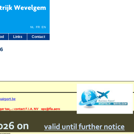
NL
FR
EN
bod
Links
Contact
26