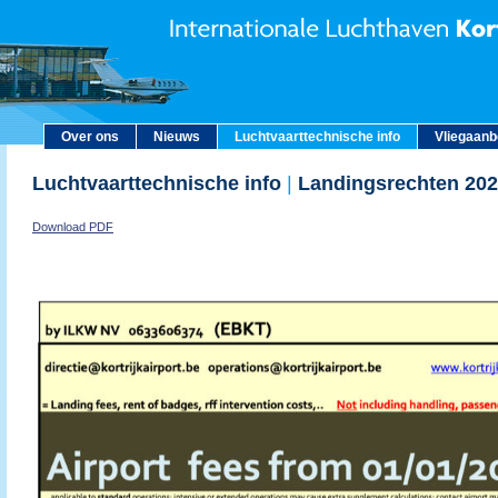
Over ons
Nieuws
Luchtvaarttechnische info
Vliegaan
Luchtvaarttechnische info
|
Landingsrechten 20
Download PDF