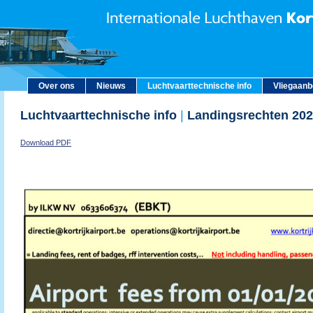
Over ons
Nieuws
Luchtvaarttechnische info
Vliegaan
Luchtvaarttechnische info
|
Landingsrechten 20
Download PDF