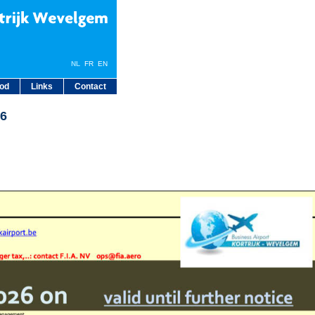
NL
FR
EN
bod
Links
Contact
26