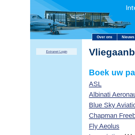
Over ons
Nieuws
Vliegaan
Extranet Login
Boek uw pa
ASL
Albinati Aerona
Blue Sky Aviati
Chapman Freebo
Fly Aeolus