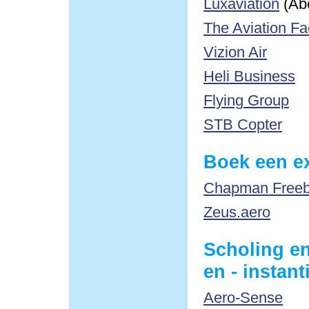
Luxaviation
(Ab
The Aviation Fa
Vizion Air
Heli Business
Flying Group
STB Copter
Boek een ex
Chapman Freebo
Zeus.aero
Scholing en
en - instant
Aero-Sense