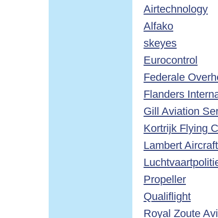
Airtechnology
Alfako
skeyes
Eurocontrol
Federale Overhe
Flanders Interna
Gill Aviation Se
Kortrijk Flying 
Lambert Aircraf
Luchtvaartpoli
Propeller
Qualiflight
Royal Zoute Avi