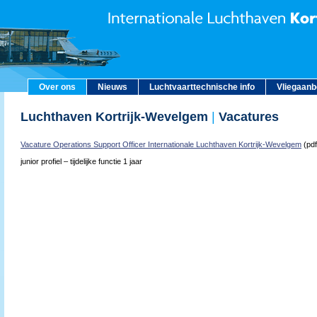
Over ons
Nieuws
Luchtvaarttechnische info
Vliegaan
Luchthaven Kortrijk-Wevelgem
|
Vacatures
Vacature Operations Support Officer Internationale Luchthaven Kortrijk-Wevelgem
(pdf
junior profiel – tijdelijke functie 1 jaar