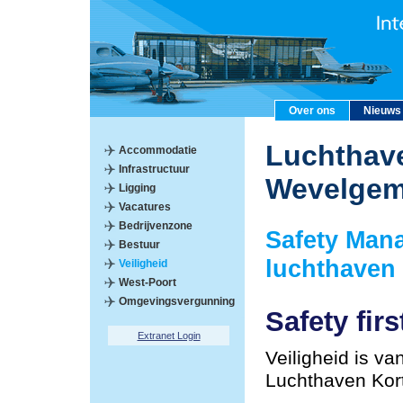
Over ons
Nieuws
Luchthave
Accommodatie
Infrastructuur
Wevelge
Ligging
Vacatures
Bedrijvenzone
Safety Man
Bestuur
luchthaven
Veiligheid
West-Poort
Omgevingsvergunning
Safety firs
Extranet Login
Veiligheid is va
Luchthaven Kor