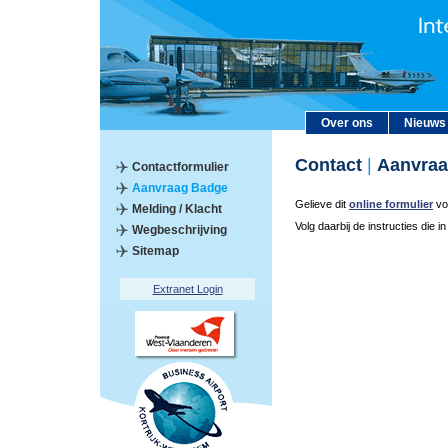
Over ons
Nieuws
Contact
|
Aanvraa
Contactformulier
Aanvraag Badge
Gelieve dit
online formulier
vol
Melding / Klacht
Volg daarbij de instructies die i
Wegbeschrijving
Sitemap
Extranet Login