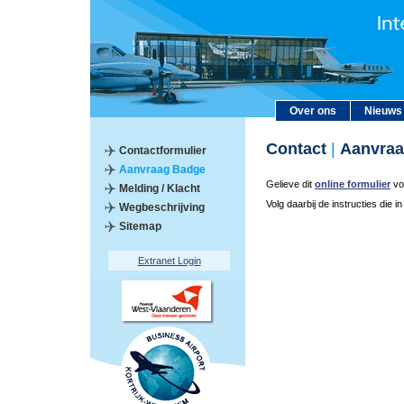
Over ons
Nieuws
Contact
|
Aanvraa
Contactformulier
Aanvraag Badge
Gelieve dit
online formulier
vol
Melding / Klacht
Volg daarbij de instructies die i
Wegbeschrijving
Sitemap
Extranet Login